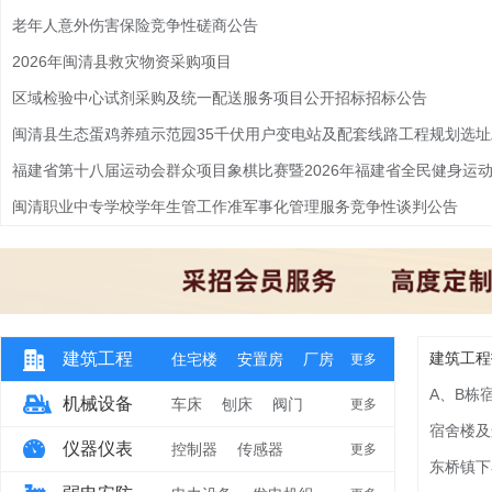
老年人意外伤害保险竞争性磋商公告
2026年闽清县救灾物资采购项目
区域检验中心试剂采购及统一配送服务项目公开招标招标公告
闽清县生态蛋鸡养殖示范园35千伏用户变电站及配套线路工程规划选
闽清职业中专学校学年生管工作准军事化管理服务竞争性谈判公告
建筑工程
建筑工程
住宅楼
安置房
厂房
更多
A、B栋
机械设备
车床
刨床
阀门
更多
宿舍楼及
仪器仪表
控制器
传感器
更多
东桥镇下