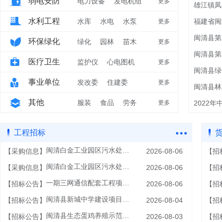
弱电安防
继电器
电力设备
发电机组
更多
雄江镇凤
水利工程
变压器
水库
水电
水泵
福建省闽
更多
闽清县第
环保绿化
绿化
园林
苗木
更多
医疗卫生
监护仪
心电图机
更多
闽清县绿
事业单位
无影灯
发改委
住建委
更多
其他
街道办
服装
食品
劳务
更多
工程招标
货
闽清白金工业园区污水处理厂二期扩建及提标改造工程项目辅助材料线上询价采购询价书
【采购信息】
2026-08-06
【招
闽清白金工业园区污水处理厂二期扩建及提标改造工程项目五金辅材线上询价采购询价书
【采购信息】
2026-08-06
【招
一期三网通信配套工程项目公告
【招标公告】
2026-08-06
【招
闽清县新城中学建设项目三期1施工评定分离
【招标公告】
2026-08-04
【招
闽清县生态蛋鸡养殖示范园35千伏用户变电站及配套线路工程规划选址工作二次
【招标公告】
2026-08-03
【招