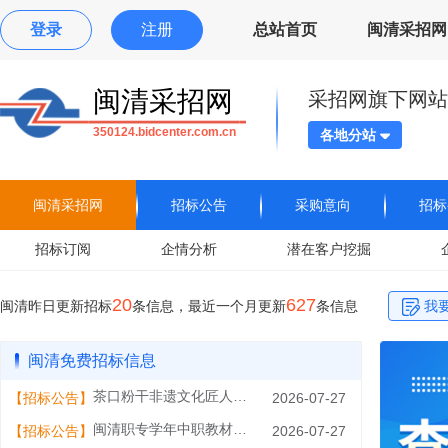
登录
注册
总站首页
闽清采招网
闽清采招网
采招网旗下网站
350124.bidcenter.com.cn
各地分站
闽清采招网
招标公告
采购意向
招标
招标订阅
企情分析
潜在客户挖掘
20
627
闽清昨日更新招标
条信息，最近一个月更新
条信息
我
闽清免费招标信息
茶口粉干非遗文化匠人公社项目
【招标公告】
2026-07-27
闽清职专学年中职教材教辅征订采购项目
【招标公告】
2026-07-27